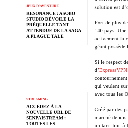
JEUX D'AVENTURE
solution est d’
RESONANCE : ASOBO
STUDIO DÉVOILE LA
Fort de plus d
PRÉQUELLE TANT
140 pays. Une l
ATTENDUE DE LA SAGA
A PLAGUE TALE
activement la 
géant possède 
Si le respect d
d’
ExpressVPN
contournement 
qui veulent su
avec tous les O
STREAMING
ACCÉDEZ À LA
Créé par des pa
NOUVELLE URL DE
marché depuis 2
SENPAISTREAM :
TOUTES LES
un tarif tout à