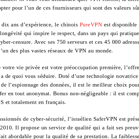
opter pour l’un de ces fournisseurs qui sont des valeurs sû
e dix ans d’expérience, le chinois
PureVPN
est disponible
ongévité qui inspire le respect, dans un pays qui pratiqu
cyber-censure. Avec ses 750 serveurs et ces 45 000 adresse
l’un des plus vastes réseaux de VPN au monde.
e votre vie privée est votre préoccupation première, l’offr
a de quoi vous séduire. Doté d’une technologie novatrice
de l’espionnage des données, il est le meilleur choix pou
rfer en tout anonymat. Bonus non-négligeable : il est comp
S et totalement en français.
ssionnés de cyber-sécurité, l’israélien SaferVPN est prése
010. Il propose un service de qualité qui a fait ses preuv
 fait abordable pour la qualité de sa prestation. La faibless