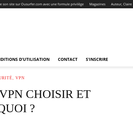
re son site sur Ousurfer.com avec une formule privilège
Magazines
Auteur, Claire
DITIONS D’UTILISATION
CONTACT
S’INSCRIRE
URITÉ, VPN
VPN CHOISIR ET
QUOI ?