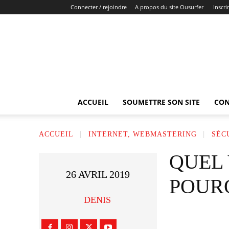
Connecter / rejoindre
A propos du site Ousurfer
Inscri
Ousurfer.com
:
Guide
de
recherche
premium
ACCUEIL
SOUMETTRE SON SITE
CON
ACCUEIL
INTERNET, WEBMASTERING
SÉC
QUEL 
26 AVRIL 2019
POUR
DENIS