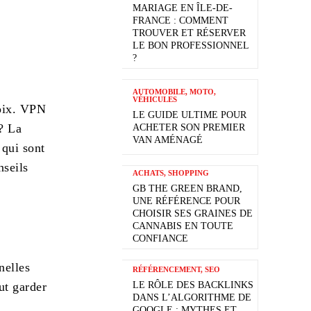
MARIAGE EN ÎLE-DE-
FRANCE : COMMENT
TROUVER ET RÉSERVER
LE BON PROFESSIONNEL
?
AUTOMOBILE, MOTO,
VÉHICULES
hoix. VPN
LE GUIDE ULTIME POUR
? La
ACHETER SON PREMIER
VAN AMÉNAGÉ
 qui sont
nseils
ACHATS, SHOPPING
GB THE GREEN BRAND,
UNE RÉFÉRENCE POUR
CHOISIR SES GRAINES DE
CANNABIS EN TOUTE
CONFIANCE
nelles
RÉFÉRENCEMENT, SEO
ut garder
LE RÔLE DES BACKLINKS
DANS L’ALGORITHME DE
GOOGLE : MYTHES ET