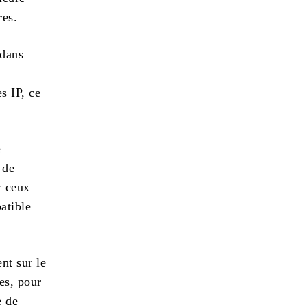
res.
 dans
e
s IP, ce
e
 de
r ceux
atible
nt sur le
es, pour
e de