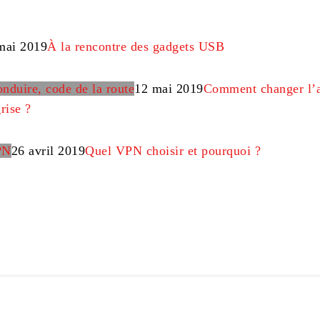
mai 2019
À la rencontre des gadgets USB
nduire, code de la route
12 mai 2019
Comment changer l’a
rise ?
PN
26 avril 2019
Quel VPN choisir et pourquoi ?