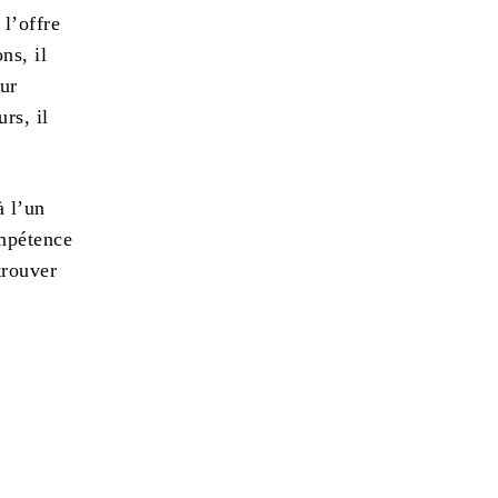
l’offre
ns, il
eur
rs, il
à l’un
ompétence
trouver