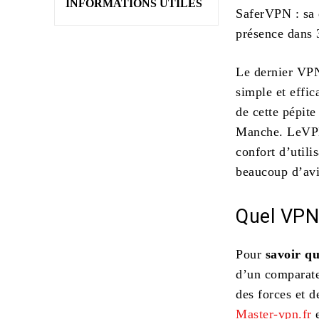
INFORMATIONS UTILES
SaferVPN : sa d
présence dans 
Le dernier VPN
simple et effi
de cette pépite
Manche. LeVPN 
confort d’util
beaucoup d’avis
Quel VPN 
Pour
savoir q
d’un comparate
des forces et d
Master-vpn.fr
e