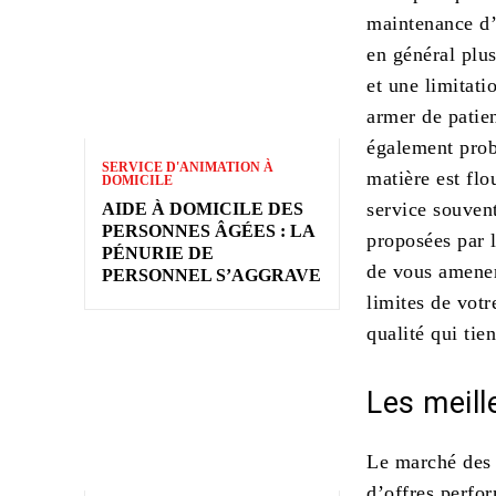
maintenance d’
en général plu
et une limitat
armer de patie
également prob
SERVICE D'ANIMATION À
matière est fl
DOMICILE
service souvent
AIDE À DOMICILE DES
PERSONNES ÂGÉES : LA
proposées par 
PÉNURIE DE
de vous amener
PERSONNEL S’AGGRAVE
limites de votr
qualité qui tie
Les meil
Le marché des
d’offres perfo