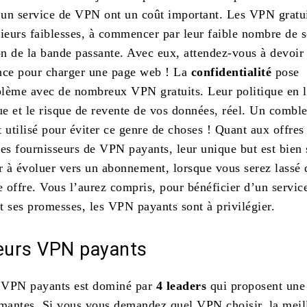
un service de VPN ont un coût important. Les VPN gratui
sieurs faiblesses, à commencer par leur faible nombre de 
ion de la bande passante. Avec eux, attendez-vous à devoir
nce pour charger une page web ! La
confidentialité
pose
lème avec de nombreux VPN gratuits. Leur politique en 
oue et le risque de revente de vos données, réel. Un combl
 utilisé pour éviter ce genre de choses ! Quant aux offres 
les fournisseurs de VPN payants, leur unique but est bien
 à évoluer vers un abonnement, lorsque vous serez lassé 
e offre. Vous l’aurez compris, pour bénéficier d’un servic
nt ses promesses, les VPN payants sont à privilégier.
leurs VPN payants
 VPN payants est dominé par
4 leaders
qui proposent une 
rmantes. Si vous vous demandez quel VPN choisir, la meil