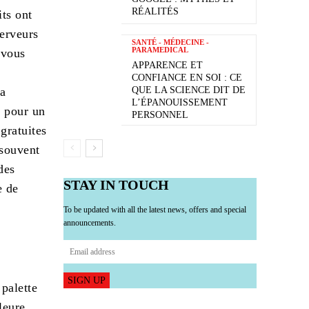
RÉALITÉS
ts ont
serveurs
SANTÉ - MÉDECINE -
PARAMEDICAL
 vous
APPARENCE ET
CONFIANCE EN SOI : CE
la
QUE LA SCIENCE DIT DE
L’ÉPANOUISSEMENT
e pour un
PERSONNEL
gratuites
 souvent
des
STAY IN TOUCH
e de
To be updated with all the latest news, offers and special
announcements.
SIGN UP
palette
leure