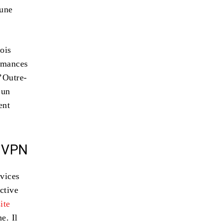
 une
fois
ormances
d’Outre-
 un
ent
e VPN
rvices
ctive
ite
e. Il