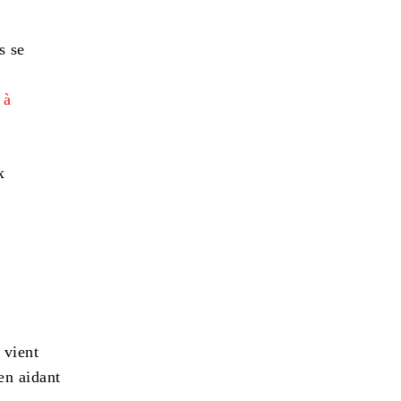
s se
 à
x
 vient
en aidant