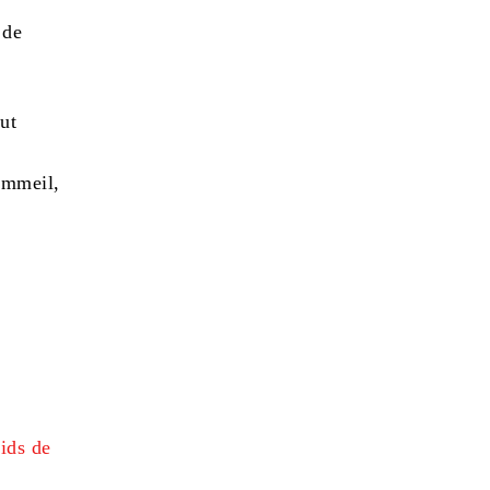
 de
ut
ommeil,
ids de