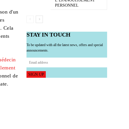
L’ÉPANOUISSEMENT
PERSONNEL
ison d'un
es
. Cela
STAY IN TOUCH
ients
To be updated with all the latest news, offers and special
announcements.
 médecin
alement
SIGN UP
onnel de
ate.