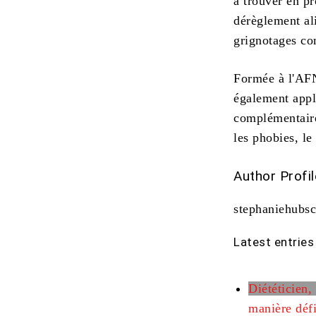
à trouver en p
dérèglement al
grignotages co
Formée à l'AFN
également appl
complémentaire
les phobies, le 
Author Profil
stephaniehubs
Latest entries
Diététicien, 
manière défi