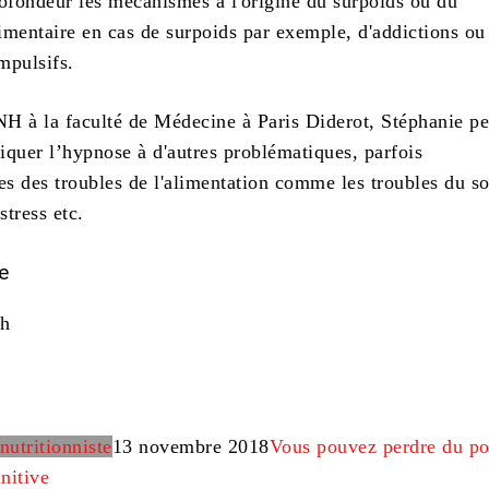
rofondeur les mécanismes à l'origine du surpoids ou du
imentaire en cas de surpoids par exemple, d'addictions ou
mpulsifs.
H à la faculté de Médecine à Paris Diderot, Stéphanie pe
iquer l’hypnose à d'autres problématiques, parfois
s des troubles de l'alimentation comme les troubles du s
stress etc.
e
ch
nutritionniste
13 novembre 2018
Vous pouvez perdre du po
nitive