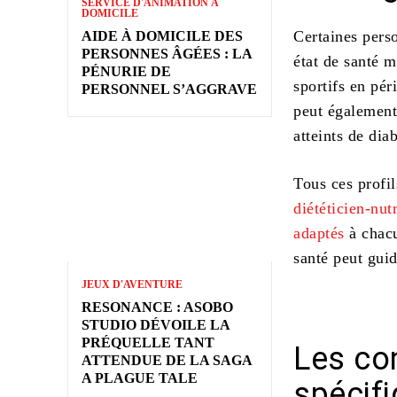
SERVICE D'ANIMATION À
DOMICILE
Certaines pers
AIDE À DOMICILE DES
PERSONNES ÂGÉES : LA
état de santé 
PÉNURIE DE
sportifs en pé
PERSONNEL S’AGGRAVE
peut également 
atteints de dia
Tous ces profi
diététicien-nut
adaptés
à chacu
santé peut gui
JEUX D'AVENTURE
RESONANCE : ASOBO
STUDIO DÉVOILE LA
PRÉQUELLE TANT
Les con
ATTENDUE DE LA SAGA
A PLAGUE TALE
spécif