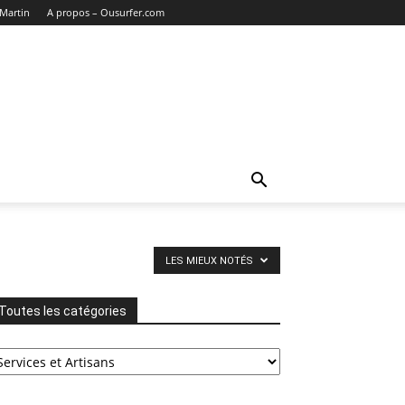
 Martin
A propos – Ousurfer.com
LES MIEUX NOTÉS
Toutes les catégories
outes
s
tégories