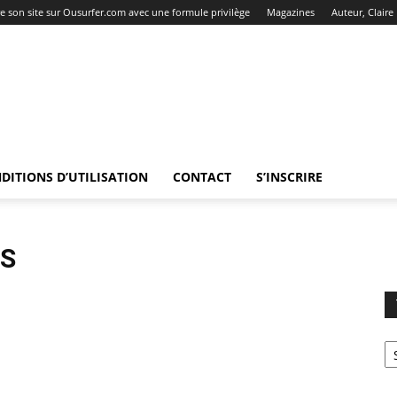
re son site sur Ousurfer.com avec une formule privilège
Magazines
Auteur, Claire
DITIONS D’UTILISATION
CONTACT
S’INSCRIRE
NS
T
le
ca