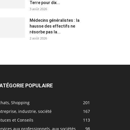
Terre pour dix...
3 août 2026
Médecins généralistes : la
hausse des effectifs ne
résorbe pas la...
2 août 2026
ATÉGORIE POPULAIRE
chats, Shopping
201
treprise, industrie, société
167
tuces et Conseils
113
rvices aux professionnels, aux sociétés
98