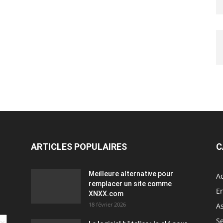
ARTICLES POPULAIRES
C
Meilleure alternative pour
A
remplacer un site comme
En
XNXX.com
18 février 2026
As
Se