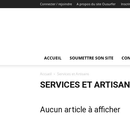
Connecter / rejoindre
A propos du site Ousurfer
Inscri
Ousurfer.com
:
Guide
de
recherche
premium
ACCUEIL
SOUMETTRE SON SITE
CON
Accueil
Services et Artisans
SERVICES ET ARTISA
Aucun article à afficher