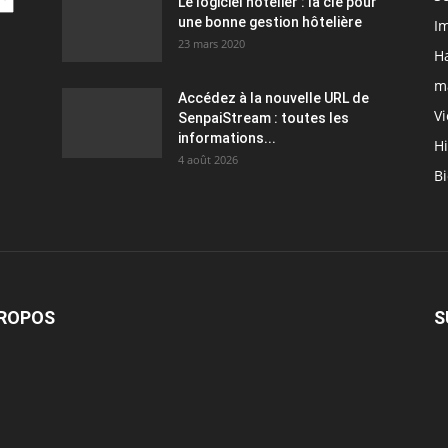
Le logiciel hôtelier : la clé pour
une bonne gestion hôtelière
Im
23 mars 2020
Ha
m
Accédez à la nouvelle URL de
Vi
SenpaiStream : toutes les
informations...
Hi
4 août 2026
Bi
PROPOS
S